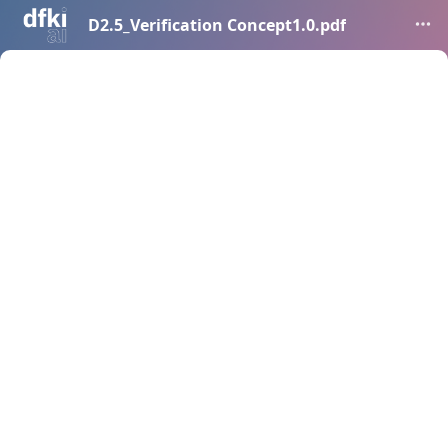
D2.5_Verification Concept1.0.pdf